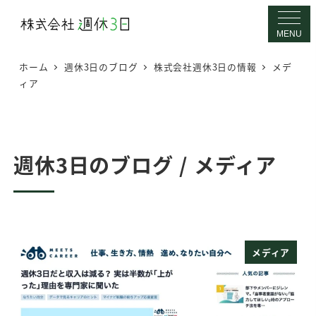
メ
イ
MENU
ン
ホーム
週休3日のブログ
株式会社週休3日の情報
メデ
コ
ィア
ン
テ
ン
ツ
週休3日のブログ / メディア
へ
移
動
メディア