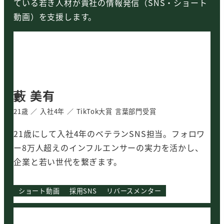
ている若き人材が貴社の情報発信（SNS・ショート
動画）を支援します。
藪 美有
21歳 ／ 入社4年 ／ TikTok大賞 言葉部門受賞
21歳にして入社4年のベテランSNS担当。フォロワ
ー8万人超えのインフルエンサーの実力を活かし、
企業と若い世代を繋ぎます。
ショート動画
採用SNS
リバースメンター