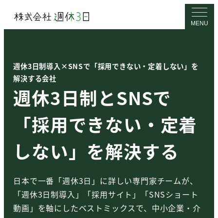
メ
イ
MENU
ン
コ
ン
週休3日制導入×SNSで「採用できない・定着しない」を
テ
解決する会社
週休3日制とSNSで
ン
ツ
「採用できない・定着
へ
移
しない」を解決する
動
日本で一番「週休3日」に詳しい専門家チームが、
「週休3日制導入」「採用サイト」「SNSショート
動画」を軸にしたベストミックスで、中小企業・介