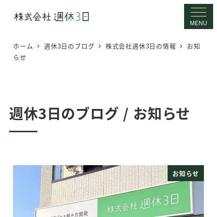
メ
イ
MENU
ン
ホーム
週休3日のブログ
株式会社週休3日の情報
お知
コ
らせ
ン
テ
ン
ツ
週休3日のブログ / お知らせ
へ
移
動
お知らせ