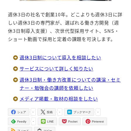
週休3日の社名で創業10年。どこよりも週休3日に詳
しい週休3日の専門家が、選ばれる働き方開発（週
休3日制導入支援）、次世代型採用サイト、SNS・
ショート動画で採用と定着の課題を可決します。
週休3日制について導入を相談したい
サービスについて詳しく知りたい
週休3日制・働き方改革についての講演・セミ
ナー・勉強会の講師を依頼したい
メディア掲載・取材の相談をしたい
-
-
-
シェア
投稿
ブックマーク
-
Feedly
LINE
Pocket
Pinterest
フィード
コピー