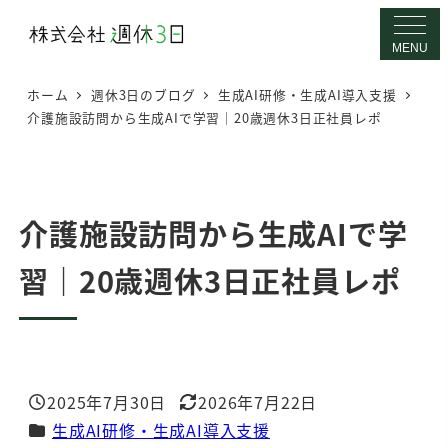
メ
イ
MENU
ン
ホーム
週休3日のブログ
生成AI研修・生成AI導入支援
コ
介護施設訪問から生成AIで学習｜20歳週休3日正社員レポ
ン
テ
ン
ツ
介護施設訪問から生成AIで学
へ
習｜20歳週休3日正社員レポ
移
動
2025年7月30日
2026年7月22日
投稿日
更新日
カテゴリー
生成AI研修・生成AI導入支援