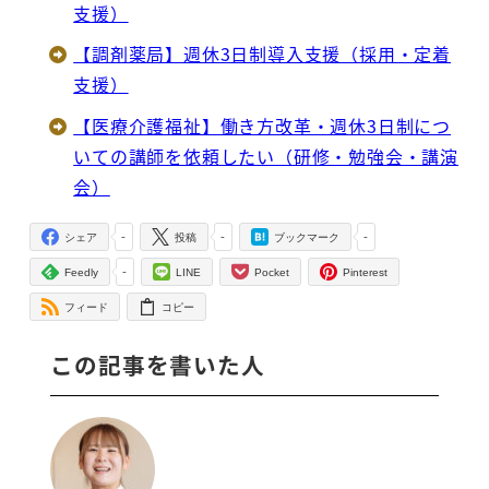
支援）
【調剤薬局】週休3日制導入支援（採用・定着
支援）
【医療介護福祉】働き方改革・週休3日制につ
いての講師を依頼したい（研修・勉強会・講演
会）
-
-
-
シェア
投稿
ブックマーク
-
Feedly
LINE
Pocket
Pinterest
フィード
コピー
この記事を書いた人