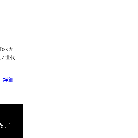
ok大
Z世代
詳細
た／