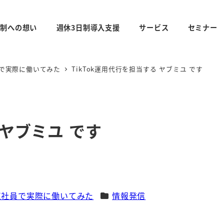
日制への想い
週休3日制導入支援
サービス
セミナー
員で実際に働いてみた
TikTok運用代行を担当する ヤブミユ です
 ヤブミユ です
カテゴリー
正社員で実際に働いてみた
情報発信