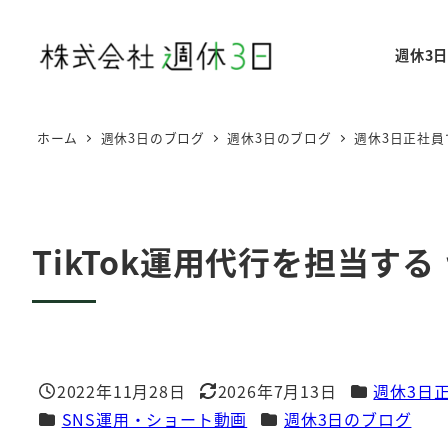
メ
イ
週休3
ン
コ
ン
ホーム
週休3日のブログ
週休3日のブログ
週休3日正社
テ
ン
ツ
へ
TikTok運用代行を担当する
移
動
カテゴリー
2022年11月28日
2026年7月13日
週休3日
投稿日
更新日
カテゴリー
カテゴリー
SNS運用・ショート動画
週休3日のブログ