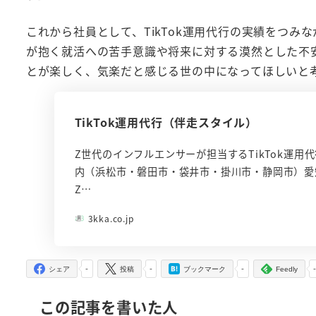
これから社員として、TikTok運用代行の実績をつ
が抱く就活への苦手意識や将来に対する漠然とした不
とが楽しく、気楽だと感じる世の中になってほしいと
TikTok運用代行（伴走スタイル）
Z世代のインフルエンサーが担当するTikTok運
内（浜松市・磐田市・袋井市・掛川市・静岡市）愛
Z…
3kka.co.jp
-
-
-
シェア
投稿
ブックマーク
Feedly
この記事を書いた人