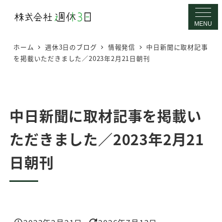
メ
イ
MENU
ン
ホーム
週休3日のブログ
情報発信
中日新聞に取材記事
コ
を掲載いただきました／2023年2月21日朝刊
ン
テ
ン
ツ
中日新聞に取材記事を掲載い
へ
ただきました／2023年2月21
移
動
日朝刊