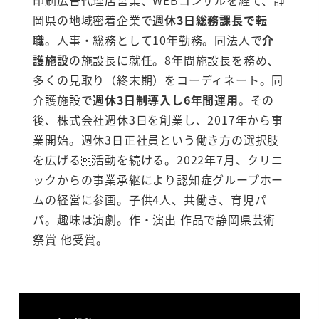
印刷広告代理店営業、WEBコンサルを経て、静
岡県の地域密着企業で
週休3日総務課長で転
職
。人事・総務として10年勤務。同法人で
介
護施設
の施設長に就任。8年間施設長を務め、
多くの見取り（終末期）をコーディネート。同
介護施設で
週休3日制導入し6年間運用
。その
後、株式会社週休3日を創業し、2017年から事
業開始。週休3日正社員という働き方の選択肢
を広げる活動を続ける。2022年7月、クリニ
ックからの事業承継により認知症グループホー
ムの経営に参画。子供4人、共働き、育児パ
パ。趣味は演劇。作・演出 作品で静岡県芸術
祭賞 他受賞。