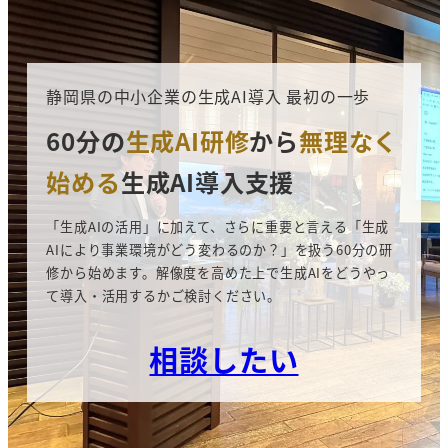
静岡県の中小企業の生成AI導入 最初の一歩
60分の
生成AI研修
から
無理なく
始める
生成AI導入支援
「生成AIの活用」に加えて、さらに重要と言える「生成
AIにより事業環境がどう変わるのか？」を扱う60分の研
修から始めます。解像度を高めた上で生成AIをどうやっ
て導入・活用するかご検討ください。
相談したい