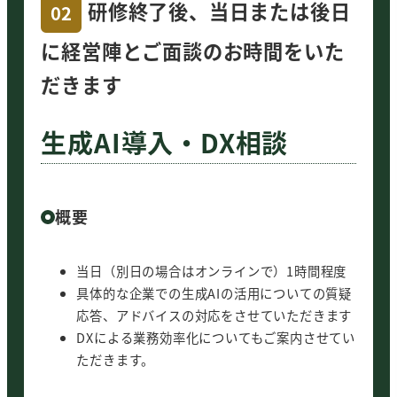
研修終了後、当日または後日
02
研修場所をご用意願います
に経営陣とご面談のお時間をいた
プロジェクター（HDMI）とホワイトボード
だきます
（またはそれに類するもの）をご用意願います
経営陣の皆様もご参加願います
録画・録音はご遠慮願います（逆に株式会社週
生成AI導入・DX相談
休3日で録音・録画させていただくことがあり
ます。ご了承願います）
アンケートにご協力願います
概要
ポイント
当日（別日の場合はオンラインで）1時間程度
具体的な企業での生成AIの活用についての質疑
生成AIの企業での活用を想定した研
応答、アドバイスの対応をさせていただきます
修ですので、学術的な研修にならず
DXによる業務効率化についてもご案内させてい
実践的です。
ただきます。
生成AIにより事業環境がどう変わる
のかについても扱います。