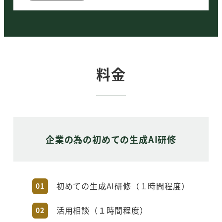
以上で終了となります。また必要になりましたら
ご相談ください。
すぐに活用できないが
料金
準備を開始したい
生成AIを活用するための準備・環境整備を支援さ
せていただきます。
生成AIではなく他のDXや情報発信の方
企業の為の初めての生成AI研修
が効果的
DXについてのご提案、またはパートナー企業をご
紹介させていただきます。
初めての生成AI研修（１時間程度）
01
必要に応じてプラン・お見積もりのご提出
活用相談（１時間程度）
02