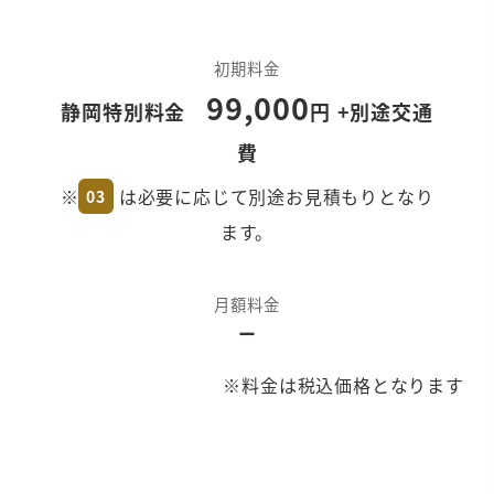
や、サービスやパートナーのご紹介をさせて
いただきます。
初期料金
99,000
静岡特別料金
円 +別途交通
費
※
は必要に応じて別途お見積もりとなり
03
まずは少人数で
ます。
開始したい
本格的に導入・活用を
月額料金
開始したい
ー
※料金は税込価格となります
次のステップ（生成AI導入・活用支援）
ニーズ・ご予算を伺ってプラン・お見積もり
をご提出させていただきます。