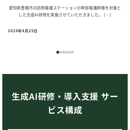
象と
2025年12月9日、神奈川県の訪問看護ステーション様において
20
生成AI研修の講師を務めました。ハイブ […]
2025年12月18日
20
投稿日
投
生成AI研修・導入支援 サー
ビス構成