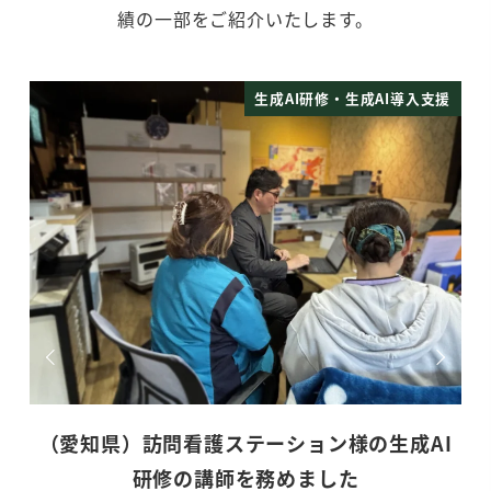
績の一部をご紹介いたします。
支援
生成AI研修・生成AI導入支援
AI
（神奈川県）訪問看護ステーション様の生成
AI研修の講師を務めました