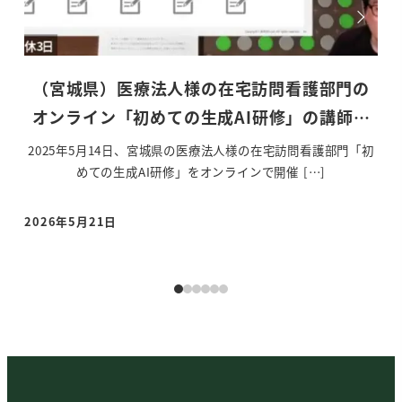
門の
（愛知県）訪問看護ステーション様の生成AI
師…
研修の講師を務めました
「初
愛知県豊橋市の訪問看護ステーションの幹部看護師様を対象と
こ
した生成AI研修を実施させていただきました。 […]
2026年4月25日
20
投稿日
投