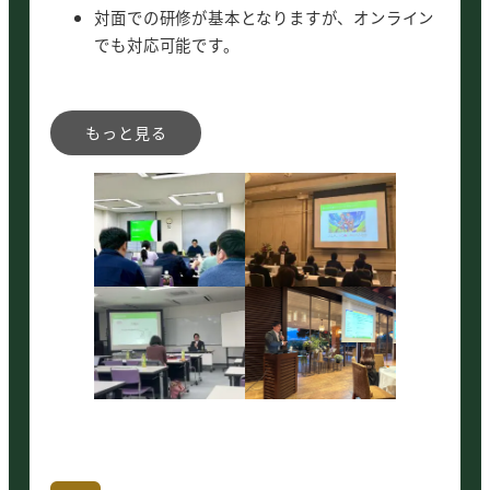
対面での研修が基本となりますが、オンライン
でも対応可能です。
カリキュラム
生成AIの基本
生成AIの種類（ChatGPT・Gemini・
NotebookLM・Claude他）
AIエージェントとフィジカルAI
生成AIが変えるマーケティングと企業の影響
生成AIの活用事例
生成AIを活用できない企業を襲う（想像できな
い）リスク
企業が生成AIを活用するために
質疑応答
お願い