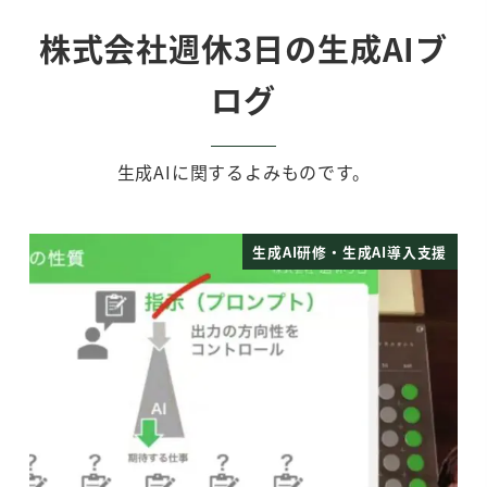
株式会社週休3日の生成AIブ
ログ
生成AIに関するよみものです。
支援
生成AI研修・生成AI導入支援