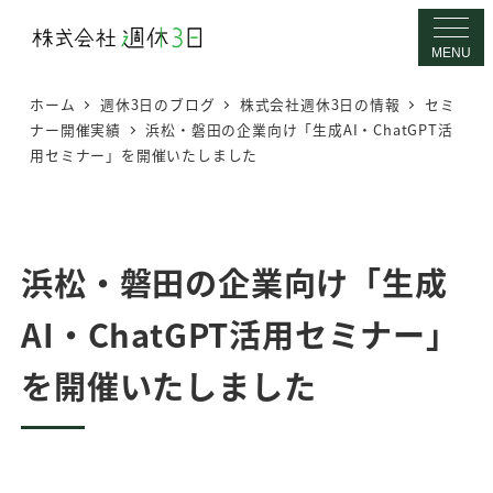
メ
イ
MENU
ン
ホーム
週休3日のブログ
株式会社週休3日の情報
セミ
コ
ナー開催実績
浜松・磐田の企業向け「生成AI・ChatGPT活
ン
用セミナー」を開催いたしました
テ
ン
ツ
へ
浜松・磐田の企業向け「生成
移
AI・ChatGPT活用セミナー」
動
を開催いたしました