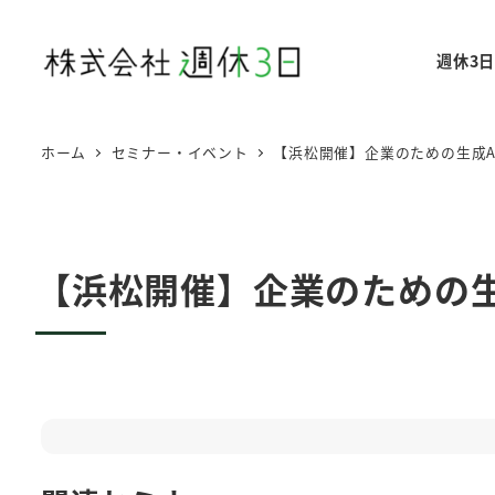
メ
イ
週休3
ン
コ
ン
ホーム
セミナー・イベント
【浜松開催】企業のための生成AI
テ
ン
ツ
へ
【浜松開催】企業のための生成
移
動