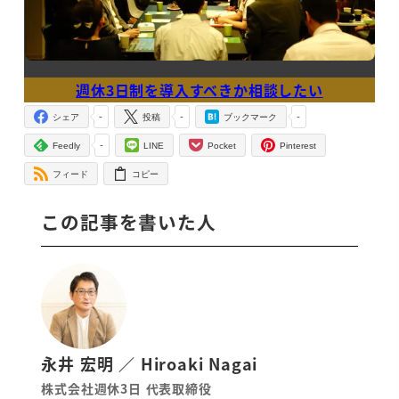
週休3日制を導入すべきか相談したい
-
-
-
シェア
投稿
ブックマーク
-
Feedly
LINE
Pocket
Pinterest
フィード
コピー
この記事を書いた人
永井 宏明 ／ Hiroaki Nagai
株式会社週休3日 代表取締役