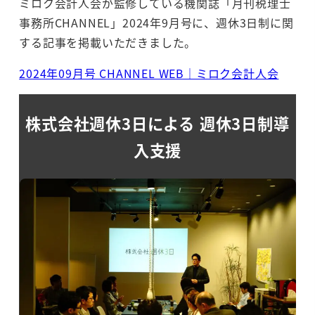
ミロク会計人会が監修している機関誌「月刊税理士
事務所CHANNEL」2024年9月号に、週休3日制に関
する記事を掲載いただきました。
2024年09月号 CHANNEL WEB｜ミロク会計人会
株式会社週休3日による 週休3日制導
入支援