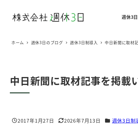
メ
イ
週休3
ン
コ
ン
ホーム
週休3日のブログ
週休3日制導入
中日新聞に取材記
テ
ン
ツ
へ
中日新聞に取材記事を掲載い
移
動
カテゴリー
2017年1月27日
2026年7月13日
週休3日制
投稿日
更新日