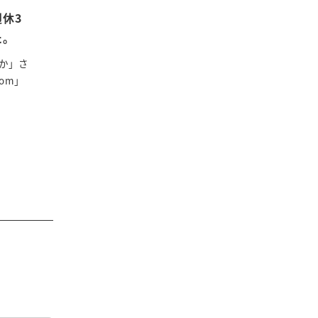
週休3
た。
おか」さ
om」