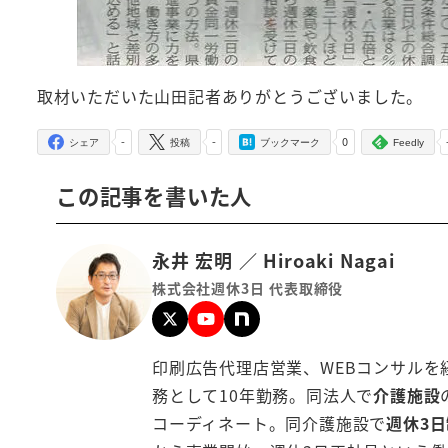
取材いただいた山田記者ありがとうございました。
-
-
0
シェア
投稿
ブックマーク
Feedly
この記事を書いた人
永井 宏明 ／ Hiroaki Nagai
株式会社週休3日 代表取締役
印刷広告代理店営業、WEBコンサルを
務として10年勤務。同法人で
介護施設
コーディネート。同介護施設で
週休3