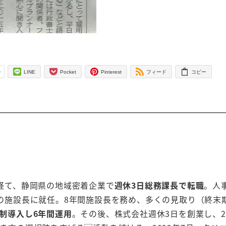
-
LINE
Pocket
Pinterest
フィード
コピー
経て、静岡県の地域密着企業で
週休3日総務課長で転職
。人
の施設長に就任。8年間施設長を務め、多くの見取り（終末
日制導入し6年間運用
。その後、株式会社週休3日を創業し、2