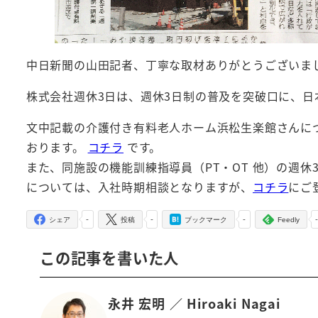
中日新聞の山田記者、丁寧な取材ありがとうございま
株式会社週休3日は、週休3日制の普及を突破口に、
文中記載の介護付き有料老人ホーム浜松生楽館さんにつ
おります。
コチラ
です。
また、同施設の機能訓練指導員（PT・OT 他）の週休
については、入社時期相談となりますが、
コチラ
にご
-
-
-
シェア
投稿
ブックマーク
Feedly
この記事を書いた人
永井 宏明 ／ Hiroaki Nagai