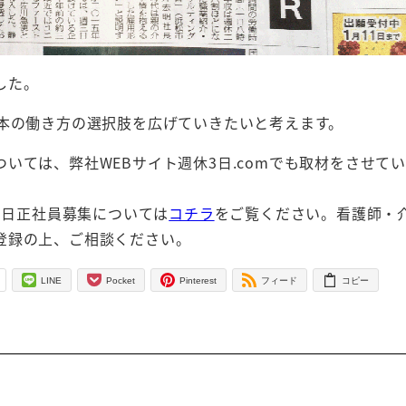
した。
日本の働き方の選択肢を広げていきたいと考えます。
いては、弊社WEBサイト週休3日.comでも取材をさせて
3日正社員募集については
コチラ
をご覧ください。看護師・
登録の上、ご相談ください。
-
LINE
Pocket
Pinterest
フィード
コピー