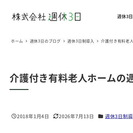
メ
イ
週休3
ン
コ
ン
ホーム
週休3日のブログ
週休3日制導入
介護付き有料老
テ
ン
ツ
へ
介護付き有料老人ホームの
移
動
カテゴリー
2018年1月4日
2026年7月13日
週休3日制
投稿日
更新日