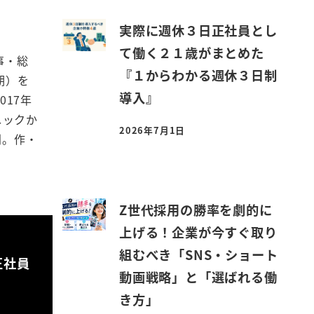
実際に週休３日正社員とし
て働く２１歳がまとめた
事・総
『１からわかる週休３日制
期）を
導入』
017年
ニックか
2026年7月1日
劇。作・
投稿日
Z世代採用の勝率を劇的に
上げる！企業が今すぐ取り
組むべき「SNS・ショート
正社員
動画戦略」と「選ばれる働
き方」