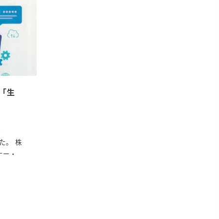
に「生
・
た。 株
ナー・