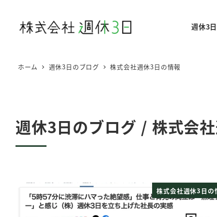
メ
イ
週休3
ン
コ
ン
ホーム
週休3日のブログ
株式会社週休3日の情報
テ
ン
ツ
へ
週休3日のブログ / 株式会
移
動
株式会社週休3日の