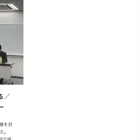
る／
ー
業様を対
した。
足で採