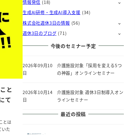
情報発信
(18)
生成AI研修・生成AI導入支援
(34)
株式会社週休3日の情報
(56)
週休3日のブログ
(71)
今後のセミナー予定
2026年09月10
介護施設対象「採用を変える5つ
日
の神器」オンラインセミナー
のこと
2026年10月14
介護施設対象 週休3日制導入オン
にて
日
ラインセミナー
最近の投稿
のことは
ていた