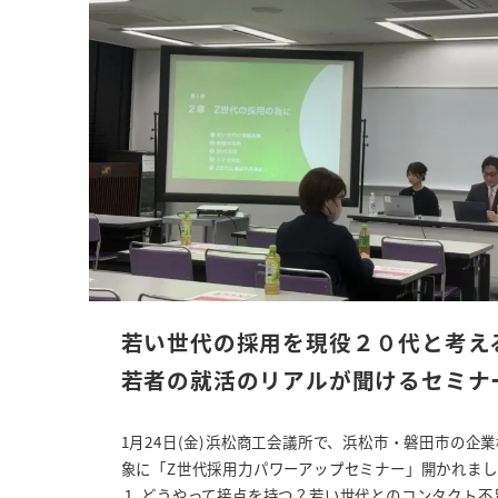
若い世代の採用を現役２０代と考え
若者の就活のリアルが聞けるセミナ
1月24日(金)浜松商工会議所で、浜松市・磐田市の企
の
象に「Z世代採用力パワーアップセミナー」開かれま
１.どうやって接点を持つ？若い世代とのコンタクト不