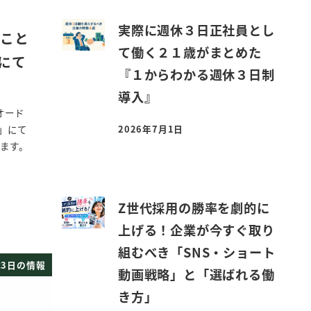
実際に週休３日正社員とし
のこと
て働く２１歳がまとめた
にて
『１からわかる週休３日制
導入』
オード
2026年7月1日
!」にて
投稿日
れます。
Z世代採用の勝率を劇的に
上げる！企業が今すぐ取り
組むべき「SNS・ショート
3日の情報
動画戦略」と「選ばれる働
き方」