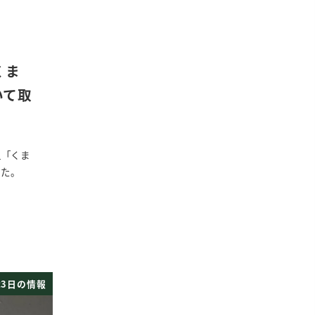
くま
いて取
組「くま
した。
3日の情報