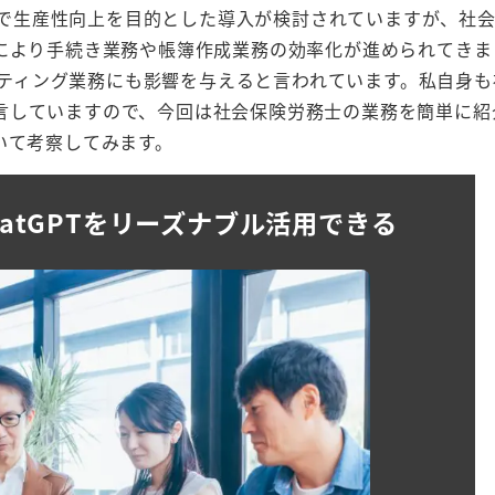
業界で生産性向上を目的とした導入が検討されていますが、社
入により手続き業務や帳簿作成業務の効率化が進められてきま
サルティング業務にも影響を与えると言われています。私自身
言していますので、今回は社会保険労務士の業務を簡単に紹
いて考察してみます。
hatGPTをリーズナブル活用できる
詳細を見る
詳細を見る