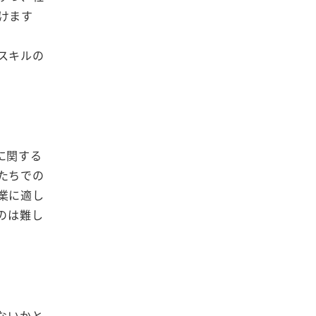
けます
スキルの
に関する
たちでの
業に適し
のは難し
ないかと