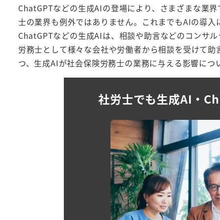
ChatGPTなどの生成AIの登場により、さまざまな
士の業界も例外ではありません。これまでもAIの導
ChatGPTなどの生成AIは、相談や助言などのコン
労務士として様々な会社や労働者から相談を受けて助
つ、生成AIが社会保険労務士の業務に与える影響につ
社労士でも生成AI・C