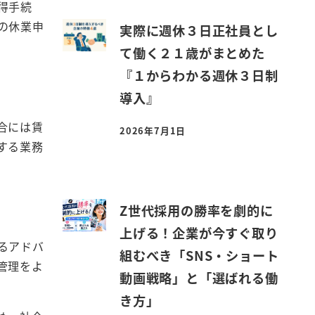
得手続
の休業申
実際に週休３日正社員とし
て働く２１歳がまとめた
『１からわかる週休３日制
導入』
合には賃
2026年7月1日
投稿日
する業務
Z世代採用の勝率を劇的に
上げる！企業が今すぐ取り
るアドバ
組むべき「SNS・ショート
管理をよ
動画戦略」と「選ばれる働
き方」