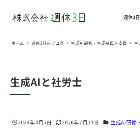
メ
イ
週休3
ン
コ
ン
ホーム
週休3日のブログ
生成AI研修・生成AI導入支援
生
テ
ン
ツ
へ
生成AIと社労士
移
動
カテゴリー
2024年3月5日
2026年7月13日
生成AI研修
投稿日
更新日