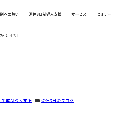
日制への想い
週休3日制導入支援
サービス
セミナー
成AIと社労士
カテゴリー
・生成AI導入支援
週休3日のブログ