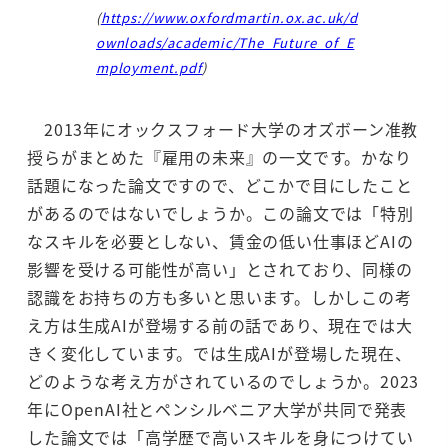
(
https://www.oxfordmartin.ox.ac.uk/d
ownloads/academic/The_Future_of_E
mployment.pdf
)
2013年にオックスフォード大学のオズボーン准教
授らがまとめた『雇用の未来』の一文です。かなり
話題になった論文ですので、どこかで目にしたこと
があるのではないでしょうか。この論文では「特別
なスキルを必要としない、賃金の低い仕事ほどAIの
影響を受ける可能性が高い」とされており、同様の
認識をお持ちの方も多いと思います。しかしこの考
え方は生成AIが登場する前の話であり、現在では大
きく変化しています。では生成AIが登場した現在、
どのような考え方がされているのでしょうか。2023
年にOpenAI社とペンシルベニア大学が共同で発表
した論文では「高学歴で高いスキルを身につけてい