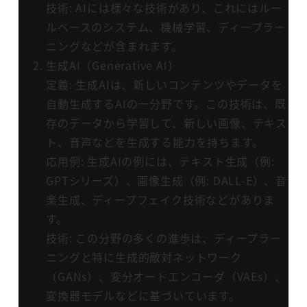
技術: AIには様々な技術があり、これにはルー
ルベースのシステム、機械学習、ディープラー
ニングなどが含まれます。
生成AI（Generative AI）
定義: 生成AIは、新しいコンテンツやデータを
自動生成するAIの一分野です。この技術は、既
存のデータから学習して、新しい画像、テキス
ト、音声などを生成する能力を持ちます。
応用例: 生成AIの例には、テキスト生成（例:
GPTシリーズ）、画像生成（例: DALL-E）、音
楽生成、ディープフェイク技術などがありま
す。
技術: この分野の多くの進歩は、ディープラー
ニングと特に生成的敵対ネットワーク
（GANs）、変分オートエンコーダ（VAEs）、
変換器モデルなどに基づいています。