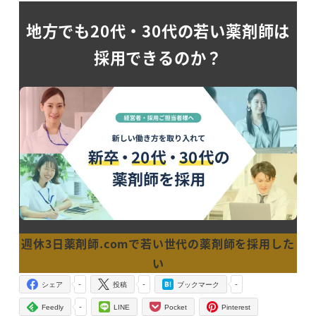
地方でも20代・30代の若い薬剤師は
採用できるのか？
週休
3日薬剤師.comで若い世代の薬剤師を採用した
い
-
-
-
シェア
投稿
ブックマーク
-
Feedly
LINE
Pocket
Pinterest