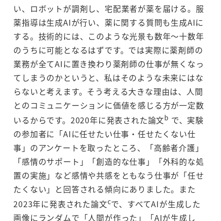
い、ロボットが調剤し、宅配業者が薬を届ける。服
薬指導は生成AIが行い、薬に関する質問も生成AIに
する。技術的には、このような光景も数年～十数年
のうちに可能となるはずです。では実際に薬剤師の
業務が全てAIに置き換わり薬剤師の仕事が無くなっ
てしまうのかというと、私はそのような未来にはな
らないと考えます。そう考える大きな理由は、人間
とのコミュニケーションに価値を感じる方が一定数
b
いるからです。2020年に発表された論文
で、実験
の参加者に「AIに任せたい仕事・任せたくない仕
事」のアンケートを取ったところ、「高齢者介護」
「感情のサポート」「創造的な仕事」「外科的な処
置の実施」など感情や共感をともなう仕事が「任せ
たくない」と回答される傾向にありました。また
c
2023年に発表された論文
で、すべてAIが生成した
画像にランダムで「人間が作った」「AIが生成し