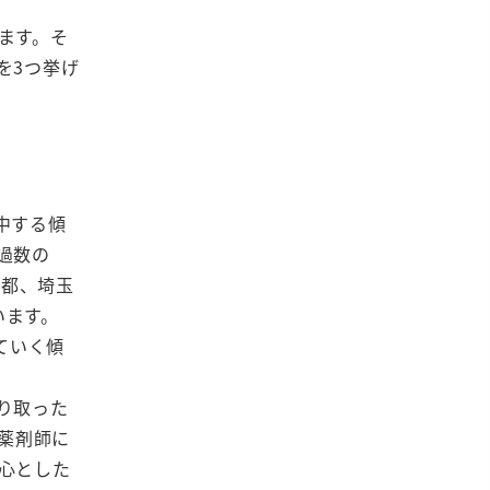
ます。そ
を3つ挙げ
中する傾
過数の
京都、埼玉
います。
ていく傾
り取った
。薬剤師に
心とした