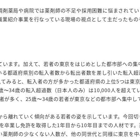
調剤薬局や病院では薬剤師の不足や採用困難に悩まされてい
職業紹介事業を行なっている現場の視点として主だったもの
ています。加えて、若者の東京をはじめとした都市部への集
いる都道府県別の転入者数から転出者数を差し引いた転入超
を見てみると、転入者の方が多かった都道府県の上位5つは東
〜34歳の転入超過数（日本人のみ）は10,000人を超えて
出者が多く、25歳〜34歳の若者が東京などの都市部へ集中し
から離れていく傾向がある若者の姿を示しています。今回切
学を卒業し免許を取得した1年目から10年目までの人材です
い薬剤師の少なくない人数が、他の同世代と同様に東京を中