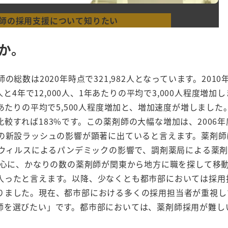
師の採用支援について知りたい
のか。
数は2020年時点で321,982人となっています。2010
51人と4年で12,000人、1年あたりの平均で3,000人程度増加
1年あたりの平均で5,500人程度増加と、増加速度が増しました。
と比較すれば183%です。この薬剤師の大幅な増加は、2006
部の新設ラッシュの影響が顕著に出ていると言えます。薬剤師
ナウィルスによるパンデミックの影響で、調剤薬局による薬
中心に、かなりの数の薬剤師が関東から地方に職を探して移
入ったと言えます。以降、少なくとも都市部においては採用
りました。現在、都市部における多くの採用担当者が重視し
師を選びたい」です。都市部においては、薬剤師採用が難し