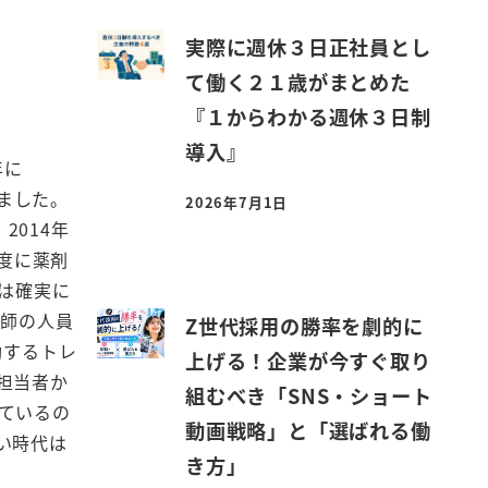
実際に週休３日正社員とし
て働く２１歳がまとめた
『１からわかる週休３日制
導入』
年に
しました。
2026年7月1日
投稿日
2014年
年度に薬剤
は確実に
剤師の人員
Z世代採用の勝率を劇的に
動するトレ
上げる！企業が今すぐ取り
担当者か
組むべき「SNS・ショート
ているの
動画戦略」と「選ばれる働
い時代は
き方」