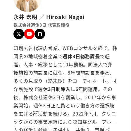
永井 宏明 ／ Hiroaki Nagai
株式会社週休3日 代表取締役
印刷広告代理店営業、WEBコンサルを経て、静
岡県の地域密着企業で
週休3日総務課長で転
職
。人事・総務として10年勤務。同法人で
介
護施設
の施設長に就任。8年間施設長を務め、
多くの見取り（終末期）をコーディネート。同
介護施設で
週休3日制導入し6年間運用
。その
後、株式会社週休3日を創業し、2017年から事
業開始。週休3日正社員という働き方の選択肢
を広げる活動を続ける。2022年7月、クリニ
ックからの事業承継により認知症グループホー
ムの経営に参画。子供4人、共働き、育児パ