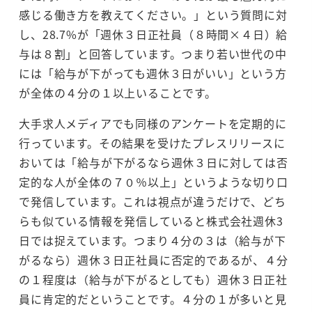
感じる働き方を教えてください。」という質問に対
し、28.7%が「週休３日正社員（８時間×４日）給
与は８割」と回答しています。つまり若い世代の中
には「給与が下がっても週休３日がいい」という方
が全体の４分の１以上いることです。
大手求人メディアでも同様のアンケートを定期的に
行っています。その結果を受けたプレスリリースに
おいては「給与が下がるなら週休３日に対しては否
定的な人が全体の７０％以上」というような切り口
で発信しています。これは視点が違うだけで、どち
らも似ている情報を発信していると株式会社週休3
日では捉えています。つまり４分の３は（給与が下
がるなら）週休３日正社員に否定的であるが、４分
の１程度は（給与が下がるとしても）週休３日正社
員に肯定的だということです。４分の１が多いと見