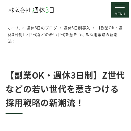
メ
イ
MENU
ン
ホーム
週休3日のブログ
週休3日制導入
【副業OK・週
コ
休3日制】Z世代などの若い世代を惹きつける採用戦略の新潮
ン
流！
テ
ン
ツ
へ
【副業OK・週休3日制】Z世代
移
などの若い世代を惹きつける
動
採用戦略の新潮流！