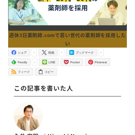
週休
3日薬剤師.comで若い世代の薬剤師を採用した
い
-
-
-
シェア
投稿
ブックマーク
-
Feedly
LINE
Pocket
Pinterest
フィード
コピー
この記事を書いた人