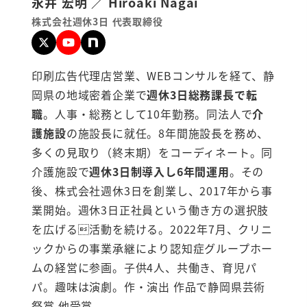
永井 宏明 ／ Hiroaki Nagai
株式会社週休3日 代表取締役
印刷広告代理店営業、WEBコンサルを経て、静
岡県の地域密着企業で
週休3日総務課長で転
職
。人事・総務として10年勤務。同法人で
介
護施設
の施設長に就任。8年間施設長を務め、
多くの見取り（終末期）をコーディネート。同
介護施設で
週休3日制導入し6年間運用
。その
後、株式会社週休3日を創業し、2017年から事
業開始。週休3日正社員という働き方の選択肢
を広げる活動を続ける。2022年7月、クリニ
ックからの事業承継により認知症グループホー
ムの経営に参画。子供4人、共働き、育児パ
パ。趣味は演劇。作・演出 作品で静岡県芸術
祭賞 他受賞。