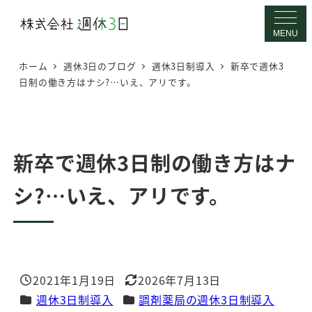
メ
イ
MENU
ン
ホーム
週休3日のブログ
週休3日制導入
新卒で週休3
コ
日制の働き方はナシ?…いえ、アリです。
ン
テ
ン
ツ
新卒で週休3日制の働き方はナ
へ
シ?…いえ、アリです。
移
動
2021年1月19日
2026年7月13日
投稿日
更新日
カテゴリー
カテゴリー
週休3日制導入
調剤薬局の週休3日制導入