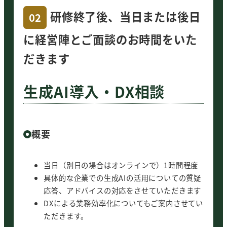
お願い
研修終了後、当日または後日
02
研修場所をご用意願います
に経営陣とご面談のお時間をいた
プロジェクター（HDMI）とホワイトボード
だきます
（またはそれに類するもの）をご用意願います
経営陣の皆様もご参加願います
録画・録音はご遠慮願います（逆に株式会社週
生成AI導入・DX相談
休3日で録音・録画させていただくことがあり
ます。ご了承願います）
アンケートにご協力願います
概要
ポイント
当日（別日の場合はオンラインで）1時間程度
具体的な企業での生成AIの活用についての質疑
生成AIの企業での活用を想定した研
応答、アドバイスの対応をさせていただきます
修ですので、学術的な研修にならず
DXによる業務効率化についてもご案内させてい
実践的です。
ただきます。
生成AIにより事業環境がどう変わる