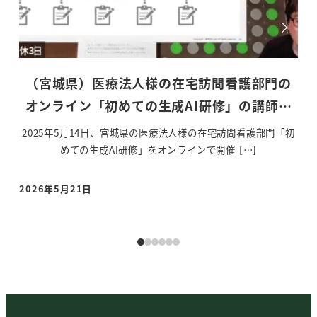
門の
（愛知県）訪問看護ステーション様の生成AI
師…
研修の講師を務めました
「初
愛知県豊橋市の訪問看護ステーションの幹部看護師様を対象と
こ
した生成AI研修を実施させていただきました。 […]
2026年4月25日
20
投稿日
投