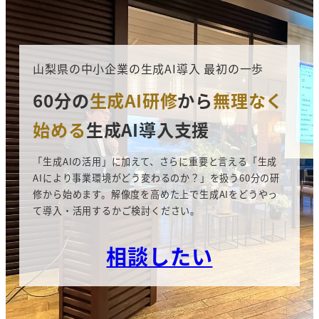
山梨県の中小企業の生成AI導入 最初の一歩
60分の
生成AI研修
から
無理なく
始める
生成AI導入支援
「生成AIの活用」に加えて、さらに重要と言える「生成
AIにより事業環境がどう変わるのか？」を扱う60分の研
修から始めます。解像度を高めた上で生成AIをどうやっ
て導入・活用するかご検討ください。
相談したい