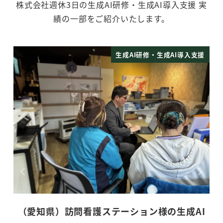
株式会社週休3日の生成AI研修・生成AI導入支援 実
績の一部をご紹介いたします。
支援
生成AI研修・生成AI導入支援
AI
（神奈川県）訪問看護ステーション様の生成