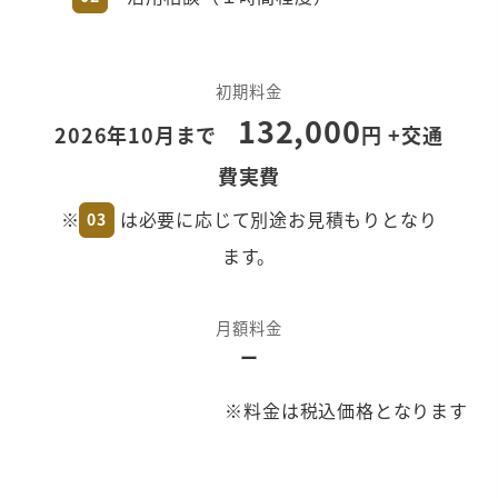
や、サービスやパートナーのご紹介をさせて
いただきます。
初期料金
132,000
2026年10月まで
円 +交通
費実費
※
は必要に応じて別途お見積もりとなり
03
まずは少人数で
ます。
開始したい
本格的に導入・活用を
月額料金
開始したい
ー
※料金は税込価格となります
次のステップ（生成AI導入・活用支援）
ニーズ・ご予算を伺ってプラン・お見積もり
をご提出させていただきます。