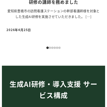
AI研修の講師を務めました
象と
2025年12月9日、神奈川県の訪問看護ステーション様において
20
生成AI研修の講師を務めました。ハイブ […]
2025年12月18日
20
投稿日
投
生成AI研修・導入支援 サー
ビス構成