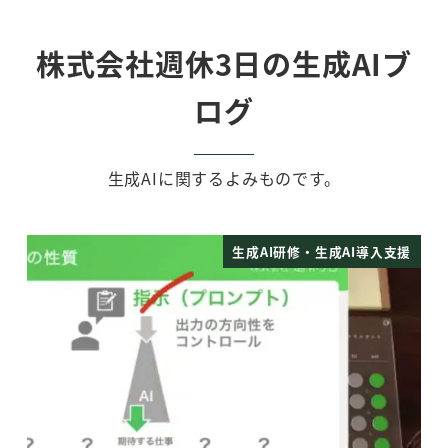
株式会社週休3日の生成AIブ
ログ
生成AIに関するよみものです。
支援
生成AI研修・生成AI導入支援