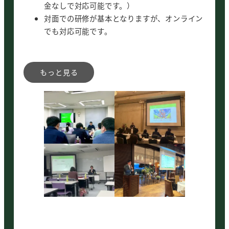
金なしで対応可能です。）
対面での研修が基本となりますが、オンライン
でも対応可能です。
カリキュラム
生成AIの基本
生成AIの種類（ChatGPT・Gemini・
NotebookLM・Claude他）
AIエージェントとフィジカルAI
生成AIが変えるマーケティングと企業の影響
生成AIの活用事例
生成AIを活用できない企業を襲う（想像できな
い）リスク
企業が生成AIを活用するために
質疑応答