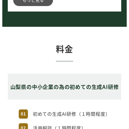
以上で終了となります。また必要になりましたら
ご相談ください。
すぐに活用できないが
料金
準備を開始したい
生成AIを活用するための準備・環境整備を支援さ
せていただきます。
生成AIではなく他のDXや情報発信の方
山梨県の中小企業の為の初めての生成AI研修
が効果的
DXについてのご提案、またはパートナー企業をご
紹介させていただきます。
初めての生成AI研修（１時間程度）
01
必要に応じてプラン・お見積もりのご提出
活用相談（１時間程度）
02