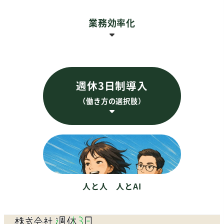
採用戦略
リクルートサイト
業務効率化
生成AI導入支援
企業の為の生成
週休3日制導入
AI研修
（働き方の選択肢）
訪問看護ステーション
の為の生成AI
DX支援
週休3日制導入支援
（GoogleWorkspace
週休3日正社員採用支
・kintone）
援
生成AI活用についての
週休3日薬剤師採用支
セミナー・勉強会 講
人と人 人とAI
援
師
働き方・週休3日制に
ついてのセミナー・勉