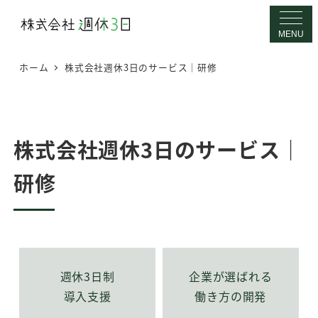
メ
イ
MENU
ン
ホーム
株式会社週休3日のサービス｜研修
コ
ン
テ
ン
株式会社週休3日のサービス｜
ツ
へ
研修
移
動
週休3日制
企業が選ばれる
導入支援
働き方の開発