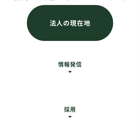
法人の現在地
情報発信
SNS戦略
Webサイト
（採用・BtoB）
採用
LLMO戦略
（生成AIのSEO）
薬剤師採用