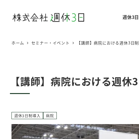
メ
イ
週休3
ン
コ
ン
ホーム
セミナー・イベント
【講師】病院における週休3日制
テ
ン
ツ
へ
【講師】病院における週休3
移
動
週休3日制導入
病院