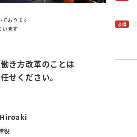
いております
ています
・働き方改革のことは
お任せください。
iroaki
締役