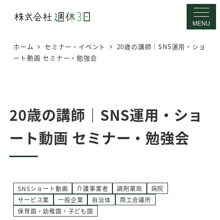
メ
イ
MENU
ン
ホーム
セミナー・イベント
20歳の講師｜SNS運用・ショ
コ
ート動画 セミナー・勉強会
ン
テ
ン
ツ
20歳の講師｜SNS運用・ショ
へ
ート動画 セミナー・勉強会
移
動
SNSショート動画
介護事業者
調剤薬局
病院
サービス業
一般企業
自治体
商工会議所
保育園・幼稚園・子ども園