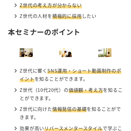
Z世代の考え方が分からない
Z世代の人材を
積極的に採用
したい
本セミナーのポイント
Z世代に響く
SNS運用・ショート動画制作のポ
イント
を知ることができます。
Z世代（10代20代）の
価値観・考え方
を知るこ
とができます。
Z世代に向けた
情報発信の基礎
を知ることがで
きます。
効果が高い
リバースメンタースタイル
で学ぶこ