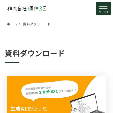
メ
イ
MENU
ン
ホーム
資料ダウンロード
コ
ン
テ
ン
資料ダウンロード
ツ
へ
移
動