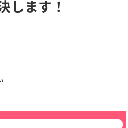
決します！
い