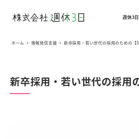
メ
イ
週休3
ン
コ
ン
ホーム
情報発信支援
新卒採用・若い世代の採用のための【S
テ
ン
ツ
へ
新卒採用・若い世代の採用の
移
動