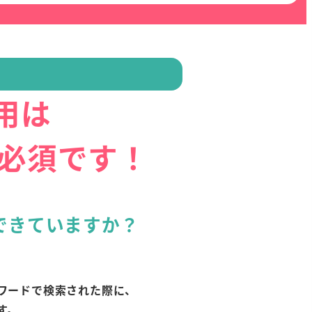
用は
必須です！
できていますか？
。
ワードで検索された際に、
す。