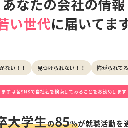
あなたの会社の情報
若い世代
に届いてま
かない！！
見つけられない！！
怖がられて
まずは各SNSで自社名を
検索してみることをお勧めします
卒大学生
85
の
％
が
就職活動を