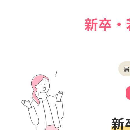
新卒・
届
新