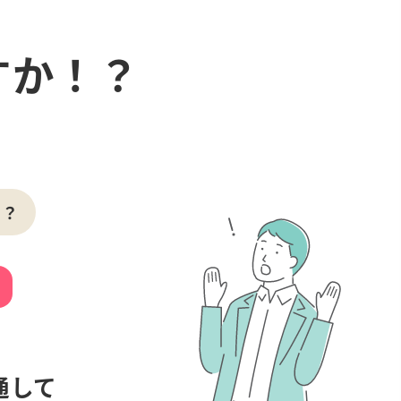
すか！？
る？
通して