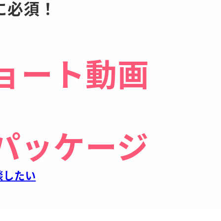
に必須！
ショート動画
策パッケージ
談したい