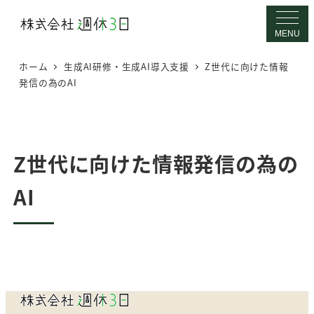
メ
イ
MENU
ン
ホーム
生成AI研修・生成AI導入支援
Z世代に向けた情報
コ
発信の為のAI
ン
テ
ン
ツ
Z世代に向けた情報発信の為の
へ
AI
移
動