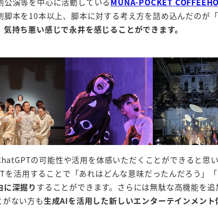
劇公演等を中心に活動している
MUNA-POCKET COFFE
脚本を10本以上、脚本に対する考え方を詰め込んだのが「
、気持ち悪い感じで永井を感じることができます。
ChatGPTの可能性や活用を体感いただくことができると思
tGPTを活用することで「あれはどんな意味だったんだろう
由に深掘り
することができます。さらには無駄な高機能を追加
とがない方も
生成AIを活用した新しいエンターテインメント