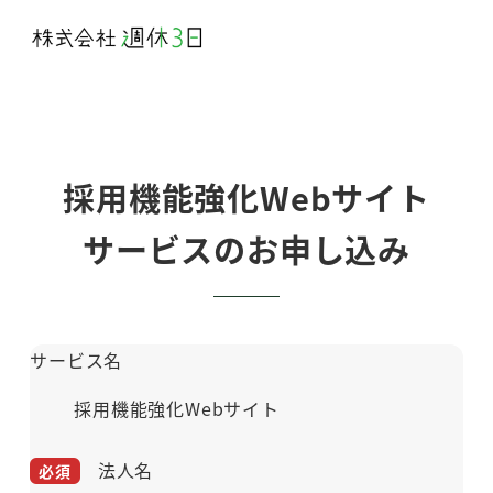
メ
イ
ン
コ
ン
テ
採用機能強化Webサイト
ン
サービスのお申し込み
ツ
へ
移
動
サービス名
採用機能強化Webサイト
法人名