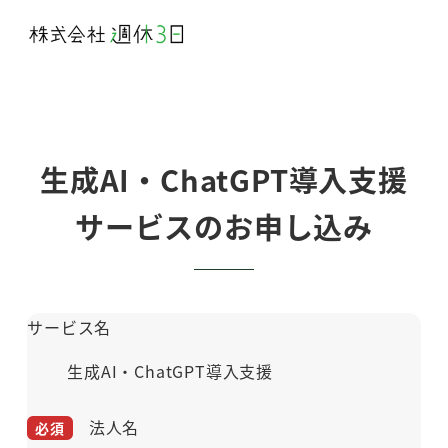
メ
イ
ン
コ
ン
テ
生成AI・ChatGPT導入支援
ン
サービスのお申し込み
ツ
へ
移
動
サービス名
生成AI・ChatGPT導入支援
法人名