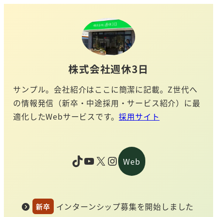
メ
イ
ン
コ
ン
株式会社週休3日
テ
サンプル。会社紹介はここに簡潔に記載。Z世代へ
ン
の情報発信（新卒・中途採用・サービス紹介）に最
ツ
適化したWebサービスです。
採用サイト
へ
移
動
TikTok
YouTube
X
Instagram
Web
インターンシップ募集を開始しました
新卒