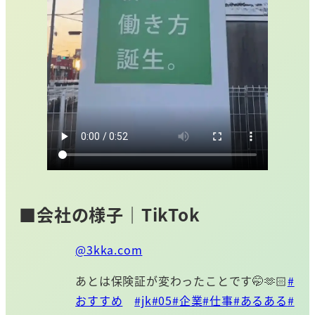
■会社の様子｜TikTok
@3kka.com
あとは保険証が変わったことです🤭🫶🏻
#
おすすめ
#jk
#05
#企業
#仕事
#あるある
#