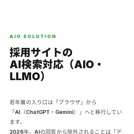
メ
イ
ン
コ
AIO SOLUTION
ン
テ
採用サイトの
ン
AI検索対応（AIO・
ツ
へ
LLMO）
移
動
若年層の入り口は「ブラウザ」から
「AI（ChatGPT・Gemini）」へと移行してい
ます。
2026年、AIの回答から除外されることは「デ